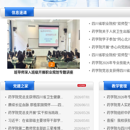
信息速递
四川省职业院校“双师型”
药学院关于人民卫生出版社
药学院学子参加“同心北川
药学院开展“赤心向党践初心
四川省职业院校“双师型”
药学院2026年专业技能
1
2
3
4
5
药学院党总支获得四川省卫
筑牢思想根基 端正入党初心——学生入党...
党建之家
教学管理
药学院党总支获得四川省卫生健康...
2026/07/01
药学院2026年
赓续长征血脉 厚植家国情怀——四...
2026/06/11
药学院育人实践成
药学院党总支开展“实干担当践政...
2026/05/26
药学院组织中药
习近平：在省部级主要领导干部学...
2026/05/01
喜报！我校获批2
药学院第二教师党支部赴三星堆博...
2026/04/17
药学院与四川中