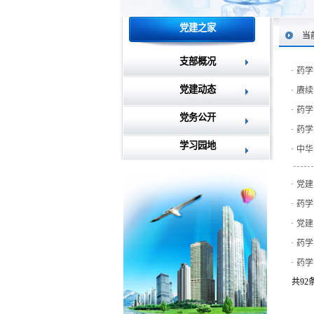
党建之家
当
支部概况
·
药学
党建动态
·
赓续
·
药学
党务公开
·
药学
学习园地
·
中华
·
党建
·
药学
·
党建
·
药学
·
药学
共92条