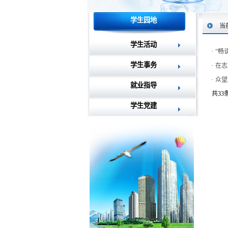
学生园地
当
学生活动
·
“畅
学生事务
·
在志
·
众望
就业指导
共33条
学生党建